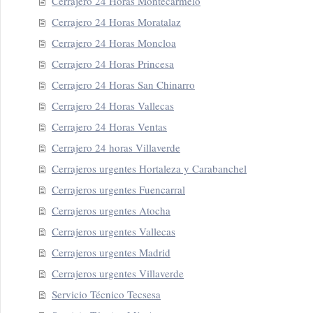
Cerrajero 24 Horas Montecarmelo
Cerrajero 24 Horas Moratalaz
Cerrajero 24 Horas Moncloa
Cerrajero 24 Horas Princesa
Cerrajero 24 Horas San Chinarro
Cerrajero 24 Horas Vallecas
Cerrajero 24 Horas Ventas
Cerrajero 24 horas Villaverde
Cerrajeros urgentes Hortaleza y Carabanchel
Cerrajeros urgentes Fuencarral
Cerrajeros urgentes Atocha
Cerrajeros urgentes Vallecas
Cerrajeros urgentes Madrid
Cerrajeros urgentes Villaverde
Servicio Técnico Tecsesa