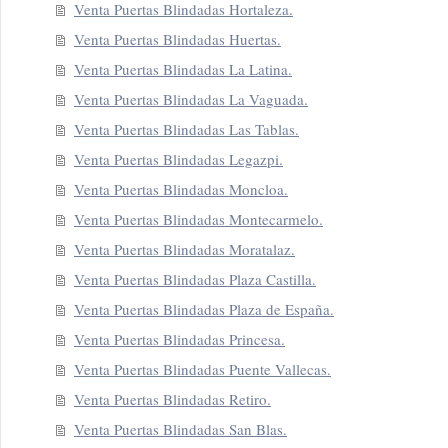
Venta Puertas Blindadas Hortaleza.
Venta Puertas Blindadas Huertas.
Venta Puertas Blindadas La Latina.
Venta Puertas Blindadas La Vaguada.
Venta Puertas Blindadas Las Tablas.
Venta Puertas Blindadas Legazpi.
Venta Puertas Blindadas Moncloa.
Venta Puertas Blindadas Montecarmelo.
Venta Puertas Blindadas Moratalaz.
Venta Puertas Blindadas Plaza Castilla.
Venta Puertas Blindadas Plaza de España.
Venta Puertas Blindadas Princesa.
Venta Puertas Blindadas Puente Vallecas.
Venta Puertas Blindadas Retiro.
Venta Puertas Blindadas San Blas.