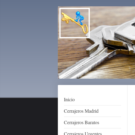
Inicio
Cerrajeros Madrid
Cerrajeros Baratos
Cerrajeros Urgentes