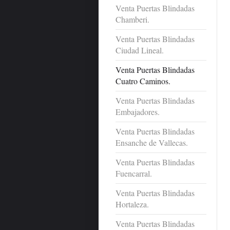
Venta Puertas Blindadas
Chamberi.
Venta Puertas Blindadas
Ciudad Lineal.
Venta Puertas Blindadas
Cuatro Caminos.
Venta Puertas Blindadas
Embajadores.
Venta Puertas Blindadas
Ensanche de Vallecas.
Venta Puertas Blindadas
Fuencarral.
Venta Puertas Blindadas
Hortaleza.
Venta Puertas Blindadas