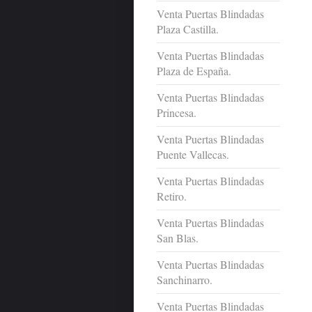
Venta Puertas Blindadas
Plaza Castilla.
Venta Puertas Blindadas
Plaza de España.
Venta Puertas Blindadas
Princesa.
Venta Puertas Blindadas
Puente Vallecas.
Venta Puertas Blindadas
Retiro.
Venta Puertas Blindadas
San Blas.
Venta Puertas Blindadas
Sanchinarro.
Venta Puertas Blindadas