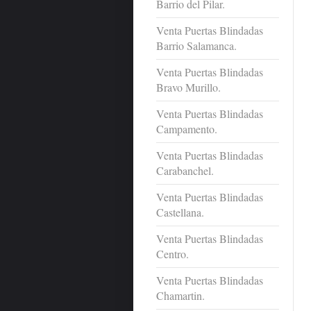
Barrio del Pilar.
Venta Puertas Blindadas
Barrio Salamanca.
Venta Puertas Blindadas
Bravo Murillo.
Venta Puertas Blindadas
Campamento.
Venta Puertas Blindadas
Carabanchel.
Venta Puertas Blindadas
Castellana.
Venta Puertas Blindadas
Centro.
Venta Puertas Blindadas
Chamartin.