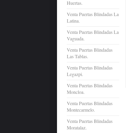
Huertas.
Venta Puertas Blindadas La
Latina.
Venta Puertas Blindadas La
Vaguada.
Venta Puertas Blindadas
Las Tablas.
Venta Puertas Blindadas
Legazpi.
Venta Puertas Blindadas
Moncloa.
Venta Puertas Blindadas
Montecarmelo.
Venta Puertas Blindadas
Moratalaz.