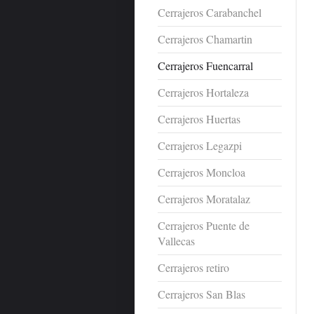
Cerrajeros Carabanchel
Cerrajeros Chamartin
Cerrajeros Fuencarral
Cerrajeros Hortaleza
Cerrajeros Huertas
Cerrajeros Legazpi
Cerrajeros Moncloa
Cerrajeros Moratalaz
Cerrajeros Puente de
Vallecas
Cerrajeros retiro
Cerrajeros San Blas