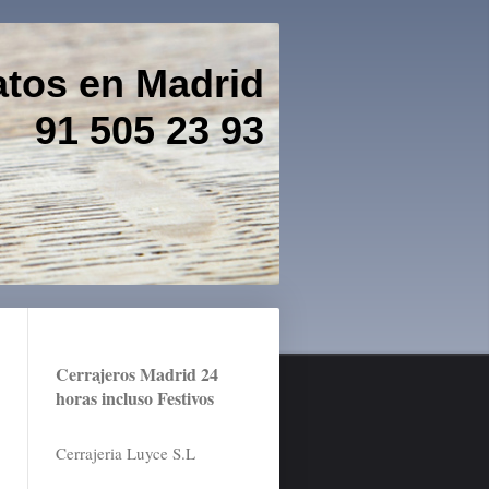
atos en Madrid
 23 93
Cerrajeros Madrid 24
horas incluso Festivos
Cerrajeria Luyce S.L