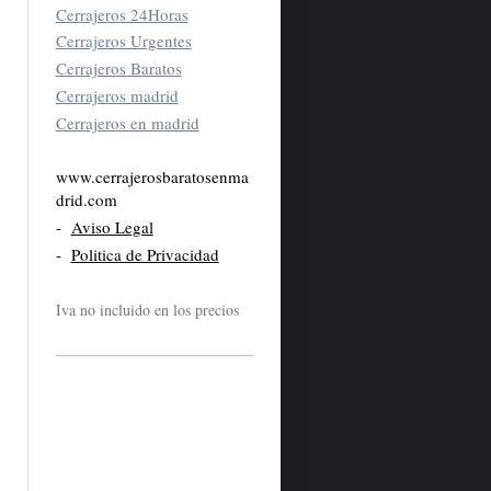
Cerrajeros 24Horas
Cerrajeros Urgentes
Cerrajeros Baratos
Cerrajeros madrid
Cerrajeros en madrid
www.cerrajerosbaratosenma
drid.com
-
Aviso Legal
-
Politica de Privacidad
Iva no incluido en los precios