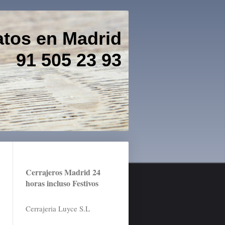
atos en Madrid
 23 93
Cerrajeros Madrid 24
horas incluso Festivos
Cerrajeria Luyce S.L