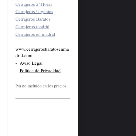
Cerrajeros 24Horas
Cerrajeros Urgentes
Cerrajeros Baratos
Cerrajeros madrid
Cerrajeros en madrid
www.cerrajerosbaratosenma
drid.com
-
Aviso Legal
-
Politica de Privacidad
Iva no incluido en los precios