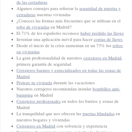
de las cerraduras
Algunos consejos para reforzar la
seguridad de puertas y
cerraduras
nuestras viviendas
¿Conoces las formas más frecuentes que se utilizan en el
robo de viviendas
en Madrid?
El 71% de los españoles reconoce
haber perdido las llaves
Inventan una aplicación móvil para hacer
copias de llaves
Desde el inicio de la crisis aumentan en un 73% los
robos
en viviendas
La gran profesionalidad de nuestros
cerrajeros en Madrid,
primera garantía de seguridad
Cerrajeros baratos y especializados en todas las zonas de
Madrid
Protege tu vivienda
durante las vacaciones
Nuestros cerrajeros recomiendan instalar
bombillos anti-
bumping
en Madrid
Cerrajeros profesionales
en todos los barrios y zonas de
Madrid
La tranquilidad que nos ofrecen las
puertas blindadas
en
nuestros hogares y viviendas
Cerrajeros en Madrid
con solvencia y experiencia
Servicios de
cerrajería urgente
en todos los barrios y