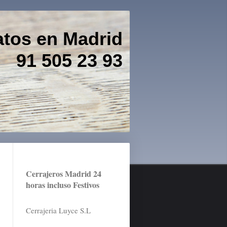
atos en Madrid
 23 93
Cerrajeros Madrid 24
horas incluso Festivos
Cerrajeria Luyce S.L