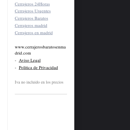
Cerrajeros 24Horas
Cerrajeros Urgentes
Cerrajeros Baratos
Cerrajeros madrid
Cerrajeros en madrid
www.cerrajerosbaratosenma
drid.com
-
Aviso Legal
-
Politica de Privacidad
Iva no incluido en los precios