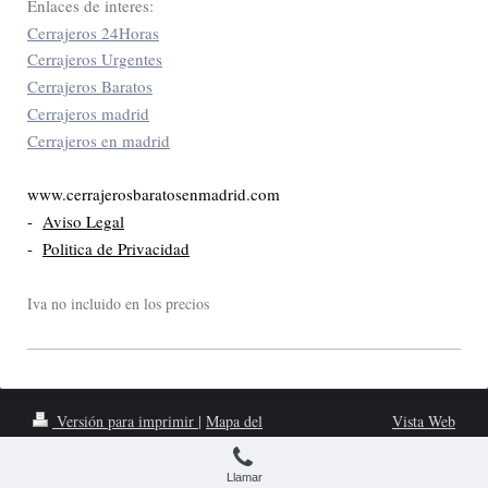
Enlaces de interes:
Cerrajeros 24Horas
Cerrajeros Urgentes
Cerrajeros Baratos
Cerrajeros madrid
Cerrajeros en madrid
www.cerrajerosbaratosenmadrid.com
-
Aviso Legal
-
Politica de Privacidad
Iva no incluido en los precios
Versión para imprimir
|
Mapa del
Vista Web
sitio
www.cerrajerosbaratosenmadrid.com
Llamar