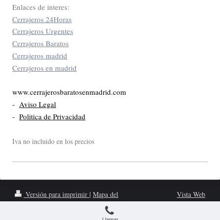
Enlaces de interes:
Cerrajeros 24Horas
Cerrajeros Urgentes
Cerrajeros Baratos
Cerrajeros madrid
Cerrajeros en madrid
www.cerrajerosbaratosenmadrid.com
-
Aviso Legal
-
Politica de Privacidad
Iva no incluido en los precios
Versión para imprimir
|
Mapa del
Vista Web
sitio
www.cerrajerosbaratosenmadrid.com
Llamar